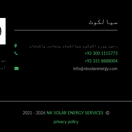
سیالکوٹ
رحیم پور، اگوکی، سیالکوٹ، پنجاب، پاکستان
+92 300 1115773
سول
+92 331 8888004
آسا
info@nksolarenergy.com
2021 - 2026
NK SOLAR ENERGY SERVICES
privacy policy