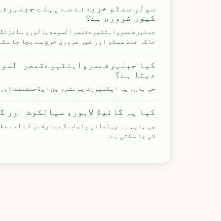
سولر سسٹم خریدنے سے پہلے جبلہرف
کیوں ضروری ہے؟
جبلہرفےسرواہتٹپوےقمصرالسوھدہالورو سائزنگ، آل
تاکہ غلط سسٹم اور غیر ضروری خرچ سے بچا جا سکے
کیا جبلہرفےسرواہتٹپوےقمصرالسوھد
دیتا ہے؟
جی ہاں، یہ ایکسپورٹ یونٹس، بل ایڈجسٹمنٹ اور 
کیا یہ گائیڈ لاہور، سیالکوٹ اور گ
جی ہاں، یہ رہنمائی پنجاب کے صارفین کے لیے مفی
کی جا سکتی ہے۔