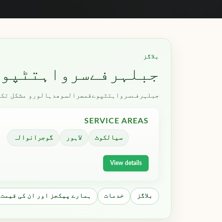
بلاگز
جبلہرفےسرواہتٹپوے
جبلہرفےسرواہتٹپوےقمصرالسوھدہالورو مشکل تکنیک
SERVICE AREAS
سیالکوٹ
لاہور
گوجرانوالہ
View details
بلاگز
خدمات
ہمارے پیکجز اور ان کی قیمت