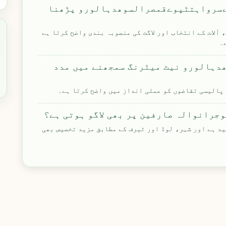
ےسرواہتٹپوےقمصرالسوھدہالورو پڑھنا
ات کے انتخاب اور لاگت کی منصوبہ بندی واضح کرتا ہے
۔
ہالورو نیٹ میٹرنگ سمجھنے میں مدد
پالیسی تقاضوں کو عملی انداز میں واضح کرتا ہے۔
وجرانوالہ صارفین پر بھی لاگو ہوتی ہے؟
د ہے اور شہر، لوڈ اور ٹیرف کے مطابق مزید تخصیص بھی