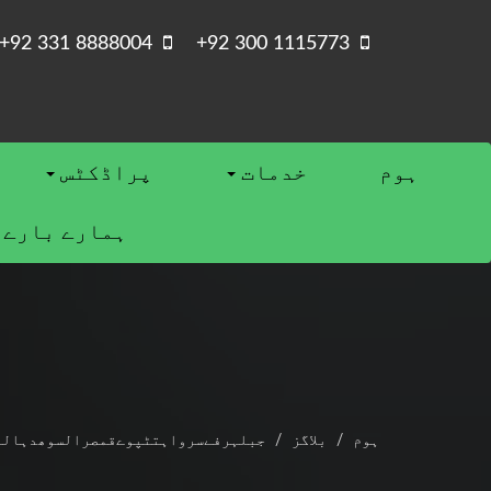
+92 331 8888004
+92 300 1115773
ہوم
خدمات
پراڈکٹس
ہمارے بارے 
ہوم
بلاگز
جبلہرفےسرواہتٹپوےقمصرالسوھدہالو