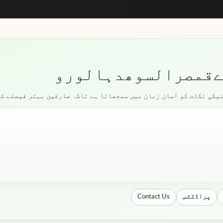
قمصرالسوھدہالورو
ی نکات کو آسان زبان میں سمجھاتا ہے تاکہ صارفین بہتر فیصلے کر 
پراڈکٹس
Contact Us