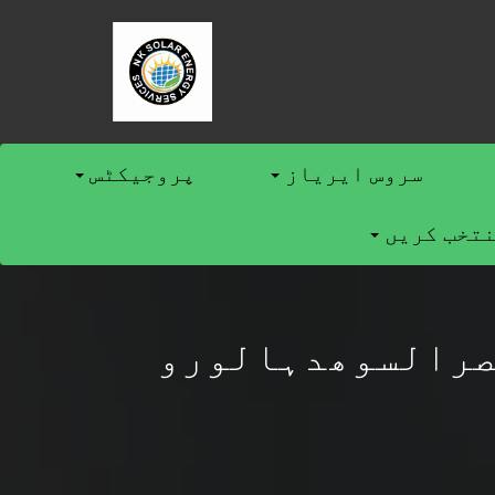
سروس ایریاز
پروجیکٹس
نتخب کریں
رالسوھدہالورو