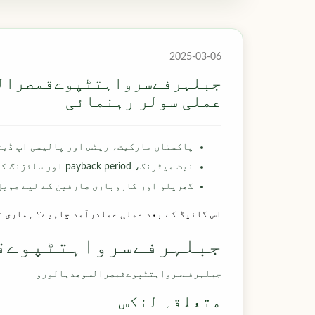
2025-03-06
جبلہرفےسرواہتٹپوےقمصرالس
عملی سولر رہنمائی
پاکستان مارکیٹ، ریٹس اور پالیسی اپ ڈیٹ
نیٹ میٹرنگ، payback period اور سائزنگ کے بنیادی اصول
گھریلو اور کاروباری صارفین کے لیے طویل 
اس گائیڈ کے بعد عملی عملدرآمد چاہیے؟ ہماری ٹی
جبلہرفےسرواہتٹپوےق
جبلہرفےسرواہتٹپوےقمصرالسوھدہالورو
متعلقہ لنکس