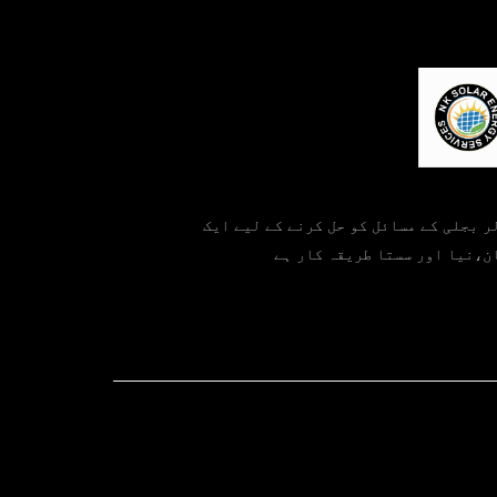
ر بجلی کے مسائل کو حل کرنے کے لیے ایک
ن،نیا اور سستا طریقہ کار ہے