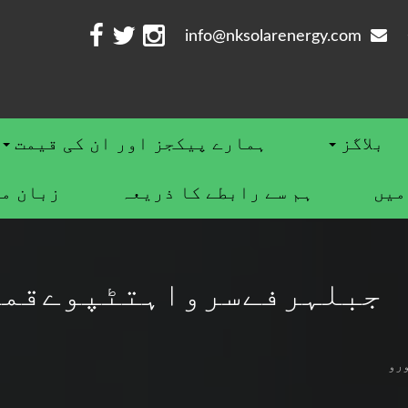
info@nksolarenergy.com
بلاگز
ہمارے پیکجز اور ان کی قیمت
ميں
ہم سے رابطے کا ذریعہ
زبان م
جبلہرفےسرواہتٹپوےقمص
رو