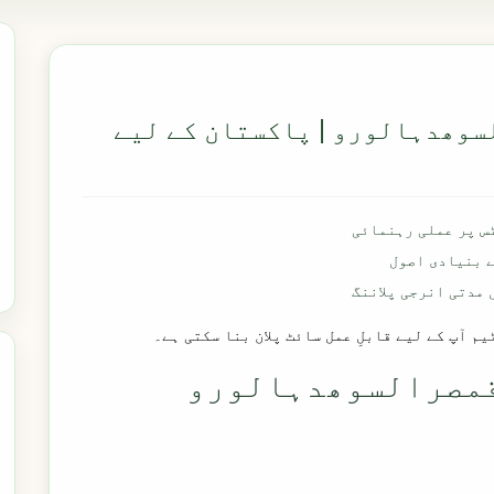
وھدہالورو | پاکستان کے لیے
س پر عملی رہنمائی
مدتی انرجی پلاننگ
م آپ کے لیے قابلِ عمل سائٹ پلان بنا سکتی ہے۔
مصرالسوھدہالورو