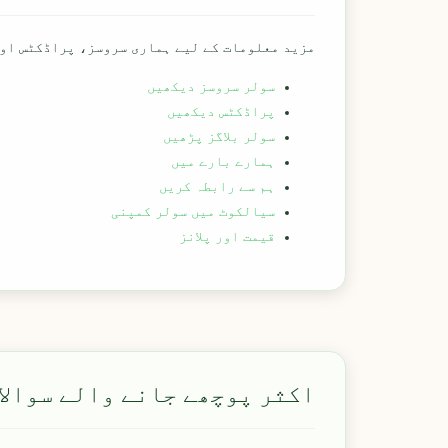
مزید معلومات کے لیے ہماری سروسز، پراڈکٹس اور
سولر سروسز دیکھیں
پراڈکٹس دیکھیں
سولر بلاگز پڑھیں
ہمارے بارے میں
ہم سے رابطہ کریں
سیالکوٹ میں سولر کمپنی
قیمت اور پلانز
اکثر پوچھے جانے والے سوالا