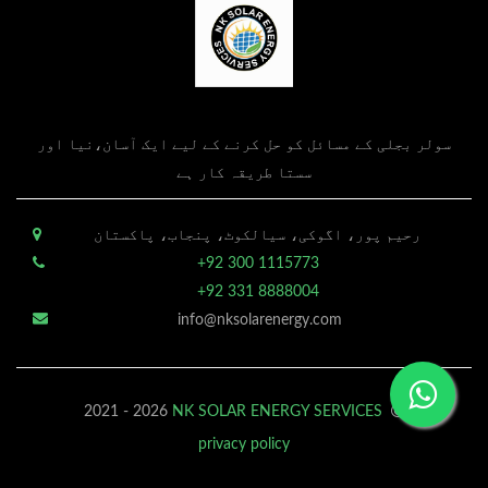
سولر بجلی کے مسائل کو حل کرنے کے لیے ایک آسان،نیا اور
سستا طریقہ کار ہے
رحیم پور، اگوکی، سیالکوٹ، پنجاب، پاکستان
+92 300 1115773
+92 331 8888004
info@nksolarenergy.com
2021 - 2026
NK SOLAR ENERGY SERVICES
privacy policy