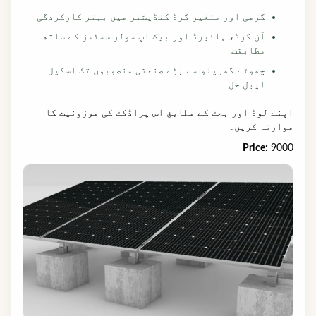
گرمی اور متغیر گرڈ کنڈیشنز میں بہتر کارکردگی
آن گرڈ، ہائبرڈ اور بیک اپ سولر سسٹمز کے ساتھ
مطابقت
چھوٹے گھریلو سے بڑے صنعتی منصوبوں تک اسکیل
ایبل حل
اپنے لوڈ اور بجٹ کے مطابق اس پراڈکٹ کی موزونیت کا
موازنہ کریں۔
Price:
9000