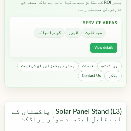
بہتر ROI کے مطابق منتخب کیا جاتا ہے تاکہ سسٹم کی
کارکردگی مستحکم رہے۔
SERVICE AREAS
سیالکوٹ
لاہور
گوجرانوالہ
View details
پراڈکٹس
خدمات
ہمارے پیکجز اور ان کی قیمت
بلاگز
Contact Us
Solar Panel Stand (L3) | پاکستان کے
لیے قابلِ اعتماد سولر پراڈکٹ